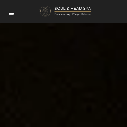
SOUL AND HEAD SPA –
PREMIUM HEAD SPA & TINGLING
IN IBBENBÜREN